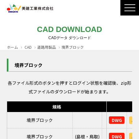
製品ラインナップ
CADダウンロード
施工写真
会社案内
CAD DOWNLOAD
採用情報
お問い合わせ / カタログ請求
ホーム
CAD
道路用製品
境界ブロック
境界ブロック
各ファイル形式のボタンを押すとログイン状態を確認後、zip形
式ファイルのダウンロードが始まります。
規格
境界ブロック
DWG
JW
境界ブロック
(島根・鳥取)
DWG
JW