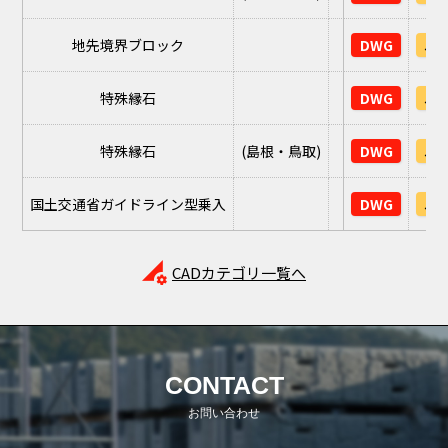
地先境界ブロック
DWG
JW
特殊縁石
DWG
JW
特殊縁石
(島根・鳥取)
DWG
JW
国土交通省ガイドライン型乗入
DWG
JW
perm_data_setting
CADカテゴリ一覧へ
CONTACT