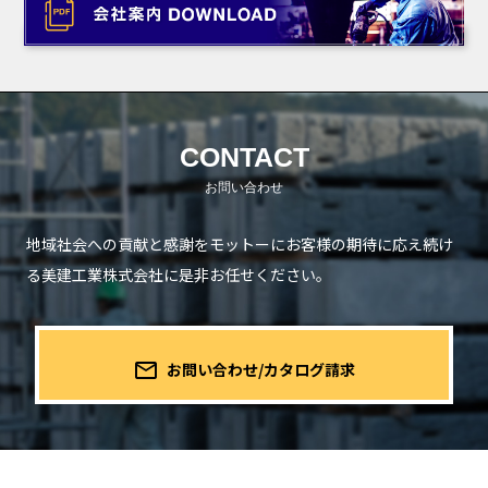
CONTACT
地域社会への貢献と感謝をモットーにお客様の期待に応え続け
る
美建工業株式会社に是非お任せください。
mail_outline
お問い合わせ/カタログ請求