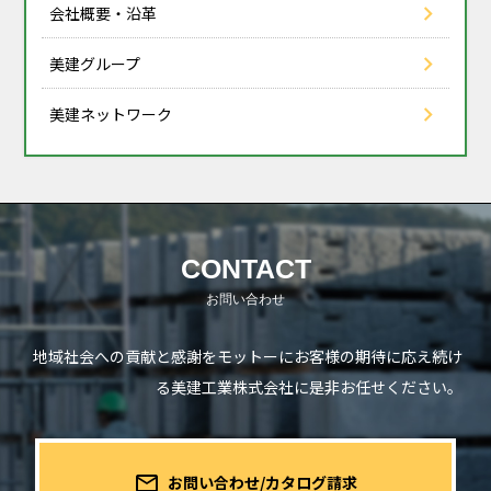
会社概要・沿革
美建グループ
美建ネットワーク
CONTACT
地域社会への貢献と感謝をモットーにお客様の期待に応え続け
る
美建工業株式会社に是非お任せください。
mail_outline
お問い合わせ/カタログ請求