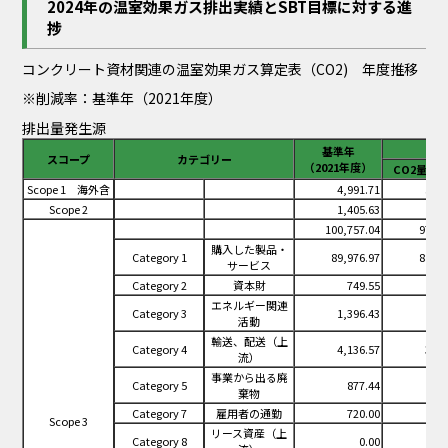
2024年の温室効果ガス排出実績とSBT目標に対する進
捗
コンクリート資材関連の温室効果ガス算定表（CO2) 年度推移
※削減率：基準年（2021年度）
排出量発生源
基準年
スコープ
カテゴリー
（2021年度）
CO2量（
Scope 1 海外含
4,991.71
5,20
Scope 2
1,405.63
1,43
100,757.04
97,98
購入した製品・
Category 1
89,976.97
88,32
サービス
Category 2
資本財
749.55
72
エネルギー関連
Category 3
1,396.43
1,42
活動
輸送、配送（上
Category 4
4,136.57
3,30
流）
事業から出る廃
Category 5
877.44
97
棄物
Category 7
雇用者の通勤
720.00
62
Scope 3
リース資産（上
Category 8
0.00