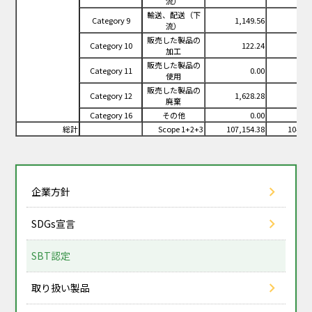
流）
輸送、配送（下
Category 9
1,149.56
88
流）
販売した製品の
Category 10
122.24
12
加工
販売した製品の
Category 11
0.00
使用
販売した製品の
Category 12
1,628.28
1,60
廃棄
Category 16
その他
0.00
総計
Scope 1+2+3
107,154.38
104,62
企業方針
SDGs宣言
SBT認定
取り扱い製品