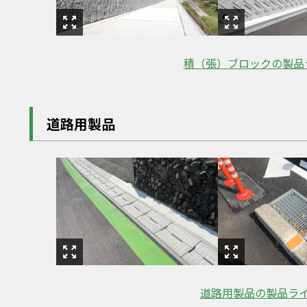
積（張）ブロックの
製品
道路用製品
道路用製品の
製品ラ