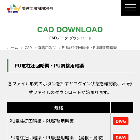
製品ラインナップ
CADダウンロード
施工写真
会社案内
CAD DOWNLOAD
採用情報
お問い合わせ / カタログ請求
ホーム
CAD
道路用製品
PU電柱迂回暗渠・PU調整用暗渠
PU電柱迂回暗渠・PU調整用暗渠
各ファイル形式のボタンを押すとログイン状態を確認後、zip形
式ファイルのダウンロードが始まります。
規格
PU電柱迂回暗渠・PU調整用暗渠
DWG
J
PU電柱迂回暗渠・PU調整用暗渠
(島根・鳥取)
DWG
J