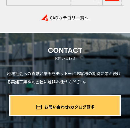
perm_data_setting
CADカテゴリ一覧へ
CONTACT
地域社会への貢献と感謝をモットーにお客様の期待に応え続け
る
美建工業株式会社に是非お任せください。
mail_outline
お問い合わせ/カタログ請求