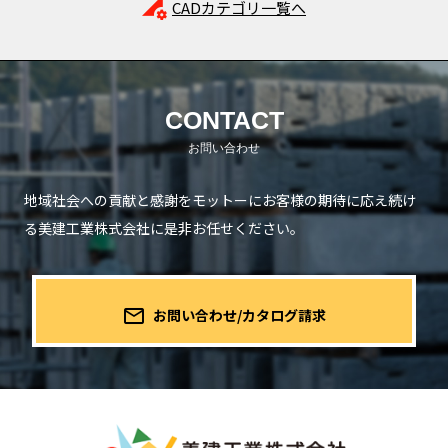
perm_data_setting
CADカテゴリ一覧へ
CONTACT
地域社会への貢献と感謝をモットーにお客様の期待に応え続け
る
美建工業株式会社に是非お任せください。
mail_outline
お問い合わせ/カタログ請求