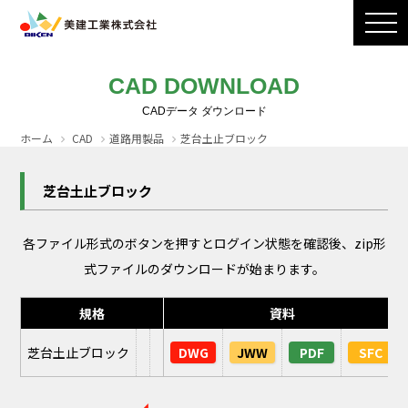
製品ラインナップ
CADダウンロード
施工写真
会社案内
CAD DOWNLOAD
採用情報
お問い合わせ / カタログ請求
ホーム
CAD
道路用製品
芝台土止ブロック
芝台土止ブロック
各ファイル形式のボタンを押すとログイン状態を確認後、zip形
式ファイルのダウンロードが始まります。
規格
資料
芝台土止ブロック
DWG
JWW
PDF
SFC