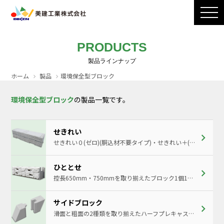
製品ラインナップ
CADダウンロード
施工写真
会社案内
PRODUCTS
採用情報
お問い合わせ / カタログ請求
ホーム
製品
環境保全型ブロック
環境保全型ブロック
の製品一覧です。
せきれい
せきれい０(ゼロ)(胴込材不要タイプ)・せきれい＋(プラス)(胴込材を施工するタイプ)の2種類を取り揃えたブロック1個1ｍ²の環境保全型ブロックです。
ひととせ
控長650mm・750mmを取り揃えたブロック1個1ｍ²の環境保全型ブロックです。
サイドブロック
滑面と粗面の2種類を取り揃えたハーフプレキャスト小口止めブロックです。