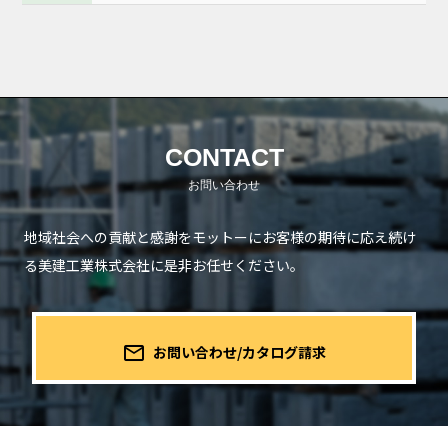
CONTACT
地域社会への貢献と感謝をモットーにお客様の期待に応え続け
る
美建工業株式会社に是非お任せください。
mail_outline
お問い合わせ/カタログ請求