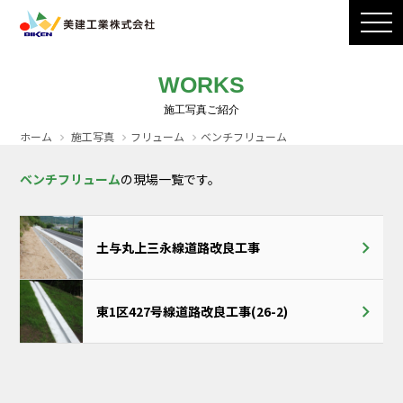
製品ラインナップ
CADダウンロード
施工写真
会社案内
WORKS
採用情報
お問い合わせ / カタログ請求
ホーム
施工写真
フリューム
ベンチフリューム
ベンチフリューム
の現場一覧です。
土与丸上三永線道路改良工事
東1区427号線道路改良工事(26-2)