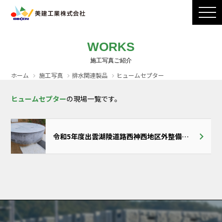
製品ラインナップ
CADダウンロード
施工写真
会社案内
WORKS
採用情報
お問い合わせ / カタログ請求
ホーム
施工写真
排水関連製品
ヒュームセプター
ヒュームセプター
の現場一覧です。
令和5年度出雲湖陵道路西神西地区外整備工事