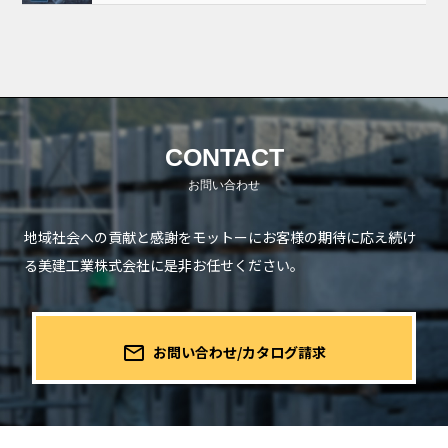
CONTACT
地域社会への貢献と感謝をモットーにお客様の期待に応え続け
る
美建工業株式会社に是非お任せください。
mail_outline
お問い合わせ/カタログ請求