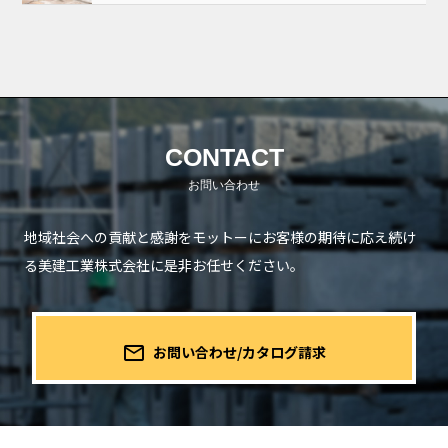
CONTACT
地域社会への貢献と感謝をモットーにお客様の期待に応え続け
る
美建工業株式会社に是非お任せください。
mail_outline
お問い合わせ/カタログ請求