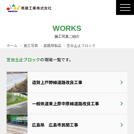
製品ラインナップ
CADダウンロード
施工写真
会社案内
WORKS
採用情報
お問い合わせ / カタログ請求
ホーム
施工写真
道路用製品
芝台土止ブロック
芝台土止ブロック
の現場一覧です。
造賀上戸野線道路改良工事
一般県道東上原中原線道路改良工事
広島県 広島市民間工事