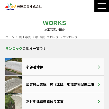
製品ラインナップ
CADダウンロード
施工写真
会社案内
WORKS
採用情報
お問い合わせ / カタログ請求
ホーム
施工写真
積（張）ブロック
サンロック
サンロック
の現場一覧です。
才谷毛津線
出雲奥出雲線 神代工区 地域整備促進工事
才谷毛津線道路改良工事