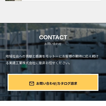
CONTACT
地域社会への貢献と感謝をモットーにお客様の期待に応え続け
る
美建工業株式会社に是非お任せください。
mail_outline
お問い合わせ/カタログ請求