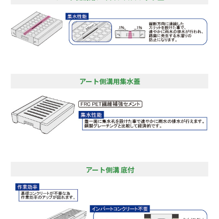
アート側溝用集水蓋
アート側溝 底付