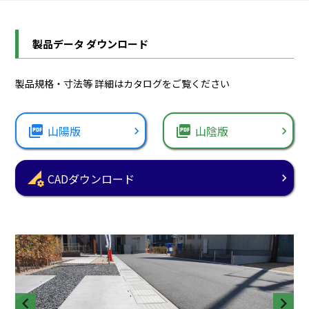
製品データ ダウンロード
製品規格・寸法等 詳細はカタログをご覧ください
picture_as_pdf
山陽版
picture_as_pdf
山陰版
perm_data_setting
CADダウンロード