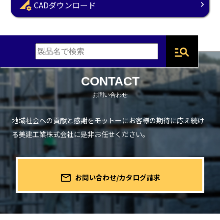
perm_data_setting
CADダウンロード
manage_search
CONTACT
地域社会への貢献と感謝をモットーにお客様の期待に応え続け
る
美建工業株式会社に是非お任せください。
mail_outline
お問い合わせ/カタログ請求