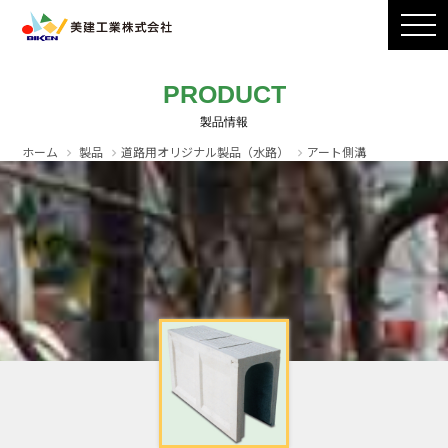
製品ラインナップ
CADダウンロード
施工写真
会社案内
PRODUCT
採用情報
お問い合わせ / カタログ請求
ホーム
製品
道路用オリジナル製品（水路）
アート側溝