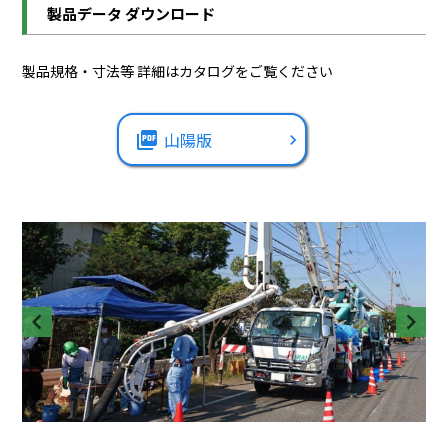
製品データ ダウンロード
製品規格・寸法等 詳細はカタログをご覧ください
picture_as_pdf
山陽版