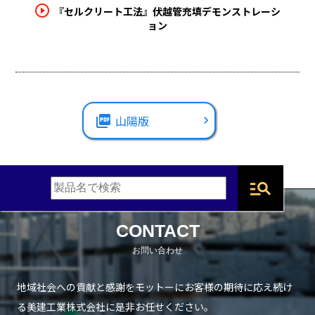
play_circle_outline
『セルクリート工法』伏越管充填デモンストレーシ
ョン
picture_as_pdf
山陽版
manage_search
CONTACT
地域社会への貢献と感謝をモットーにお客様の期待に応え続け
る
美建工業株式会社に是非お任せください。