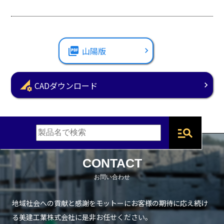
picture_as_pdf
山陽版
perm_data_setting
CADダウンロード
manage_search
CONTACT
地域社会への貢献と感謝をモットーにお客様の期待に応え続け
る
美建工業株式会社に是非お任せください。