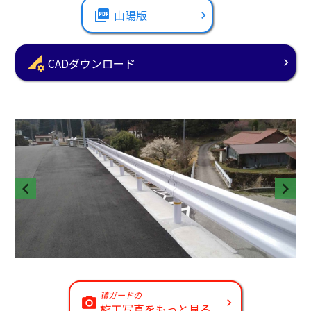
picture_as_pdf
山陽版
perm_data_setting
CADダウンロード
積ガードの
施工写真をもっと見る