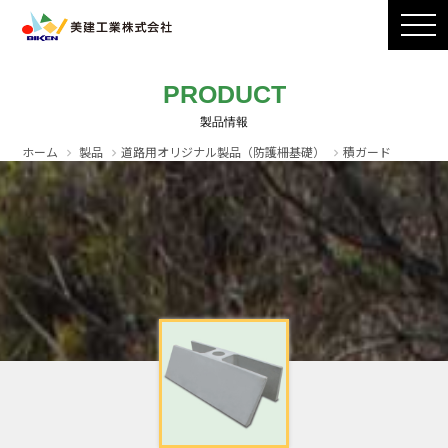
製品ラインナップ
CADダウンロード
施工写真
会社案内
PRODUCT
採用情報
お問い合わせ / カタログ請求
ホーム
製品
道路用オリジナル製品（防護柵基礎）
積ガード