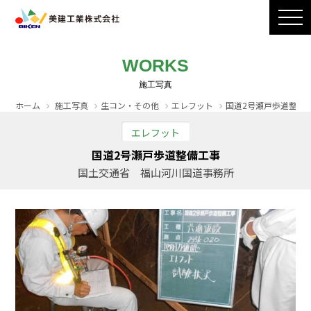
製品ラインナップ
CADダウンロード
施工写真
会社案内
WORKS
採用情報
お問い合わせ / カタログ請求
ホーム
施工写真
生コン・その他
エレフット
国道2号瀬戸歩道整備
エレフット
国道2号瀬戸歩道整備工事
国土交通省 福山河川国道事務所