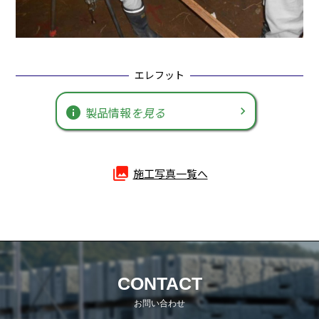
エレフット
info
製品情報
を見る
photo_library
施工写真一覧へ
CONTACT