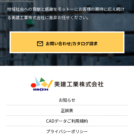
地域社会への貢献と感謝をモットーにお客様の期待に応え続け
る
美建工業株式会社に是非お任せください。
mail_outline
お問い合わせ/カタログ請求
お知らせ
正誤表
CADデータご利用規約
プライバシーポリシー