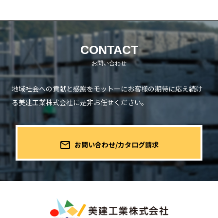
CONTACT
地域社会への貢献と感謝をモットーにお客様の期待に応え続け
る
美建工業株式会社に是非お任せください。
mail_outline
お問い合わせ/カタログ請求