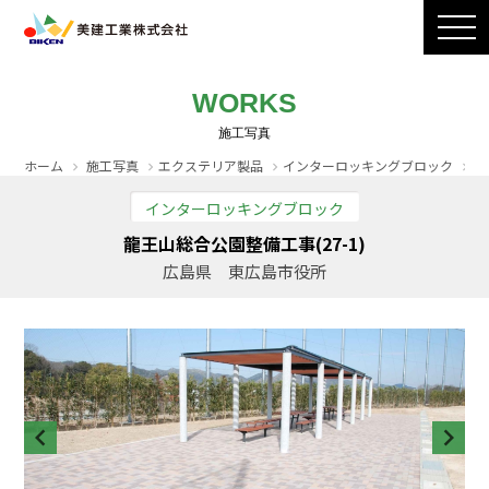
製品ラインナップ
CADダウンロード
施工写真
会社案内
WORKS
採用情報
お問い合わせ / カタログ請求
ホーム
施工写真
エクステリア製品
インターロッキングブロック
龍
インターロッキングブロック
龍王山総合公園整備工事(27-1)
広島県 東広島市役所