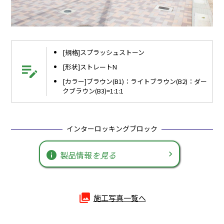
[規格]スプラッシュストーン
edit_note
[形状]ストレートN
[カラー]ブラウン(B1)：ライトブラウン(B2)：ダー
クブラウン(B3)=1:1:1
インターロッキングブロック
info
製品情報
を見る
photo_library
施工写真一覧へ