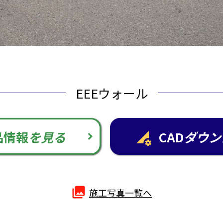
EEEウォール
品情報
を見る
CAD
ダウン
perm_data_setting
photo_library
施工写真一覧へ