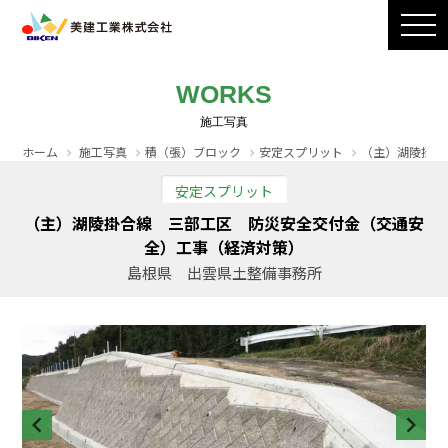
製品ラインナップ
CADダウンロード
施工写真
会社案内
WORKS
採用情報
お問い合わせ / カタログ請求
ホーム
施工写真
積（張）ブロック
安定スプリット
（主）湖陵掛合
安定スプリット
（主）湖陵掛合線 三部工区 防災安全交付金（交通安
全）工事（経済対策）
島根県 出雲県土整備事務所