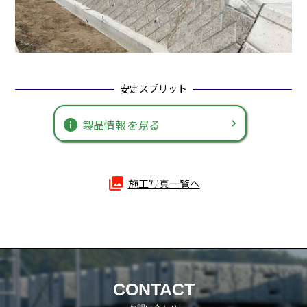
安定スプリット
info
製品情報
を見る
photo_library
施工写真一覧へ
CONTACT