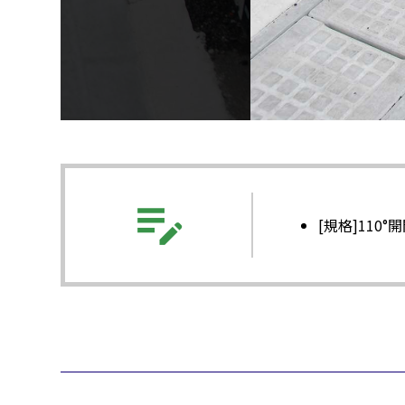
edit_note
[規格]110