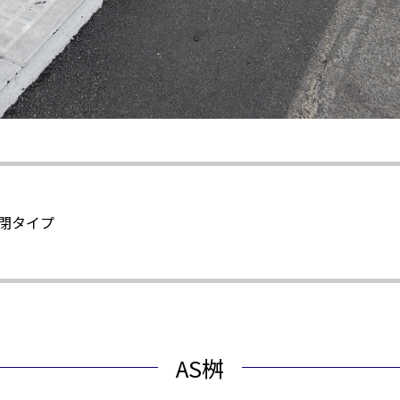
°開閉タイプ
AS桝