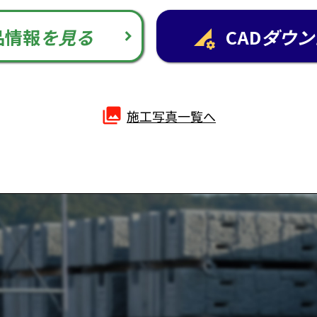
品情報
を見る
CAD
ダウン
perm_data_setting
photo_library
施工写真一覧へ