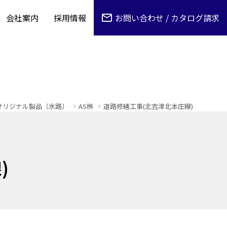
会社案内
採用情報
お問い合わせ / カタログ請求
オリジナル製品（水路）
AS桝
道路修繕工事(北吉津北本庄線)
)