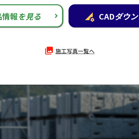
品情報
を見る
CAD
ダウン
perm_data_setting
photo_library
施工写真一覧へ