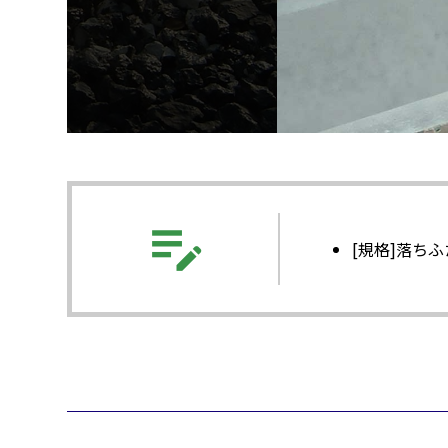
edit_note
[規格]落ち