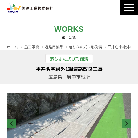
製品ラインナップ
CADダウンロード
施工写真
会社案内
WORKS
採用情報
お問い合わせ / カタログ請求
ホーム
施工写真
道路用製品
落ちふた式Ｕ形側溝
平井名字線外1線
落ちふた式Ｕ形側溝
平井名字線外1線道路改良工事
広島県 府中市役所