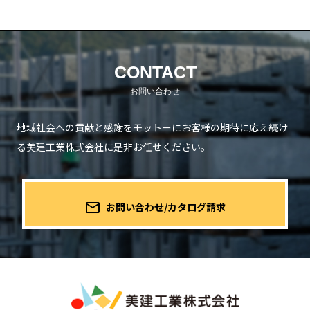
CONTACT
地域社会への貢献と感謝をモットーにお客様の期待に応え続け
る
美建工業株式会社に是非お任せください。
mail_outline
お問い合わせ/カタログ請求