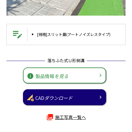
edit_note
[規格]スリット蓋(アートノイズレスタイプ)
落ちふた式Ｕ形側溝
info
製品情報
を見る
perm_data_setting
CAD
ダウンロード
photo_library
施工写真一覧へ