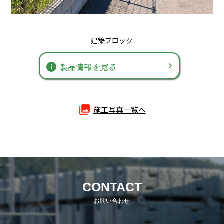
建築ブロック
info
製品情報
を見る
photo_library
施工写真一覧へ
CONTACT