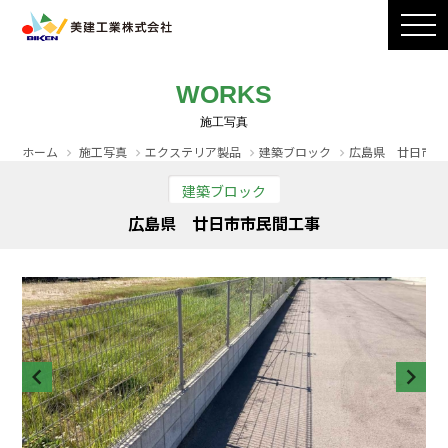
製品ラインナップ
CADダウンロード
施工写真
会社案内
WORKS
採用情報
お問い合わせ / カタログ請求
ホーム
施工写真
エクステリア製品
建築ブロック
広島県 廿日市市
建築ブロック
広島県 廿日市市民間工事