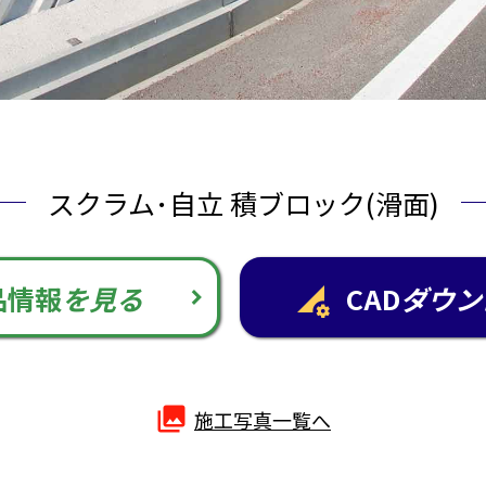
スクラム･自立 積ブロック(滑面)
品情報
を見る
CAD
ダウン
perm_data_setting
photo_library
施工写真一覧へ