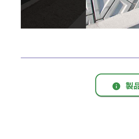
製
info