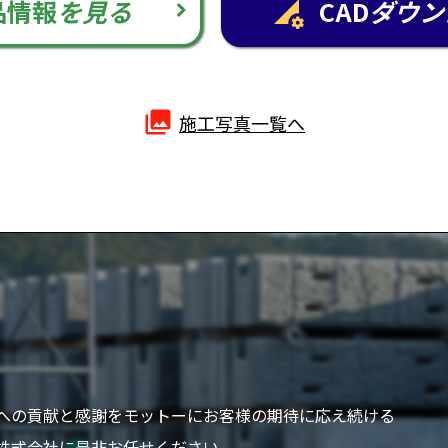
品情報
を見る
CAD
ダウン
perm_data_setting
photo_library
施工写真一覧へ
への貢献と感謝をモットーにお客様の期待に応え続ける
株式会社に是非お任せください。