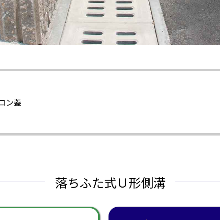
イコン蓋
落ちふた式Ｕ形側溝