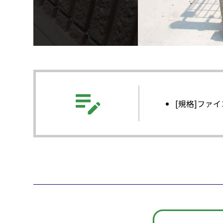
edit_note
[規格]ファ