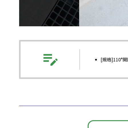
edit_note
[規格]110