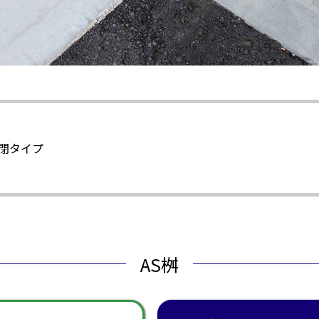
°開閉タイプ
AS桝