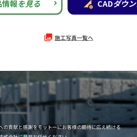
品情報
を見る
CAD
ダウン
perm_data_setting
photo_library
施工写真一覧へ
への貢献と感謝をモットーにお客様の期待に応え続ける
株式会社に是非お任せください。