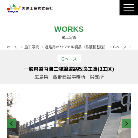
製品ラインナップ
CADダウンロード
施工写真
会社案内
WORKS
採用情報
お問い合わせ / カタログ請求
ホーム
施工写真
道路用オリジナル製品（防護柵基礎）
Gベース
一
Gベース
一般県道内海三津線道路改良工事(2工区)
広島県 西部建設事務所 呉支所