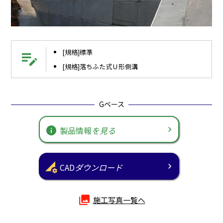
[規格]標準
edit_note
[規格]落ちふた式Ｕ形側溝
Gベース
info
製品情報
を見る
perm_data_setting
CAD
ダウンロード
photo_library
施工写真一覧へ