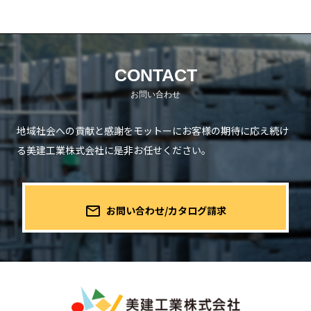
CONTACT
地域社会への貢献と感謝をモットーにお客様の期待に応え続け
る
美建工業株式会社に是非お任せください。
mail_outline
お問い合わせ/カタログ請求