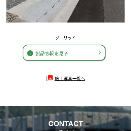
グーリッド
info
製品情報
を見る
photo_library
施工写真一覧へ
CONTACT