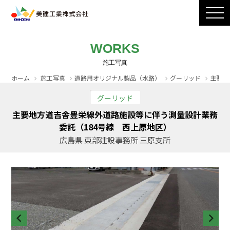
製品ラインナップ
CADダウンロード
施工写真
会社案内
WORKS
採用情報
お問い合わせ / カタログ請求
ホーム
施工写真
道路用オリジナル製品（水路）
グーリッド
主要地
グーリッド
主要地方道吉舎豊栄線外道路施設等に伴う測量設計業務
委託（184号線 西上原地区）
広島県 東部建設事務所 三原支所