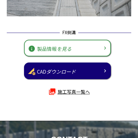
FX側溝
info
製品情報
を見る
perm_data_setting
CAD
ダウンロード
photo_library
施工写真一覧へ