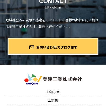
CONTACT
地域社会への貢献と感謝をモットーにお客様の期待に応え続け
る
美建工業株式会社に是非お任せください。
mail_outline
お問い合わせ/カタログ請求
お知らせ
正誤表