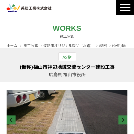
製品ラインナップ
CADダウンロード
施工写真
会社案内
WORKS
採用情報
お問い合わせ / カタログ請求
ホーム
施工写真
道路用オリジナル製品（水路）
AS桝
(仮称)福山
AS桝
(仮称)福山市神辺地域交流センター建設工事
広島県 福山市役所