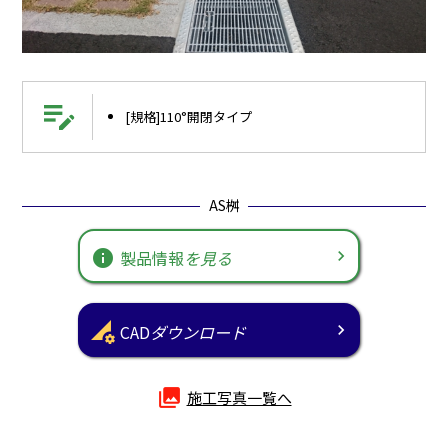
edit_note
[規格]110°開閉タイプ
AS桝
info
製品情報
を見る
perm_data_setting
CAD
ダウンロード
photo_library
施工写真一覧へ