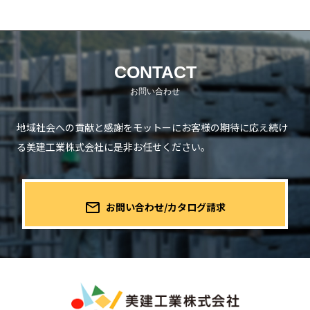
CONTACT
地域社会への貢献と感謝をモットーにお客様の期待に応え続け
る
美建工業株式会社に是非お任せください。
mail_outline
お問い合わせ/カタログ請求