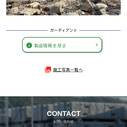
ガーディアンⅡ
info
製品情報
を見る
photo_library
施工写真一覧へ
CONTACT