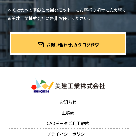
地域社会への貢献と感謝をモットーにお客様の期待に応え続け
る
美建工業株式会社に是非お任せください。
mail_outline
お問い合わせ/カタログ請求
お知らせ
正誤表
CADデータご利用規約
プライバシーポリシー