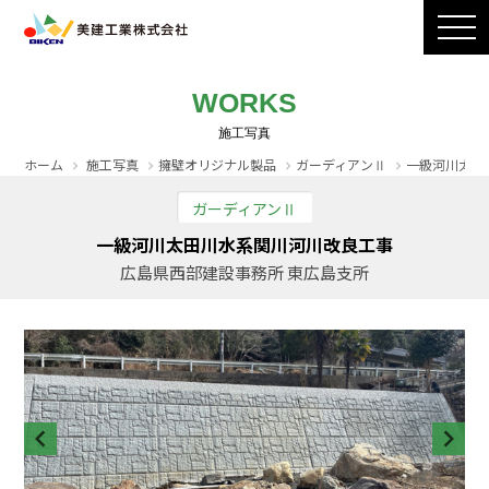
製品ラインナップ
CADダウンロード
施工写真
会社案内
WORKS
採用情報
お問い合わせ / カタログ請求
ホーム
施工写真
擁壁オリジナル製品
ガーディアンⅡ
一級河川太田
ガーディアンⅡ
一級河川太田川水系関川河川改良工事
広島県西部建設事務所 東広島支所