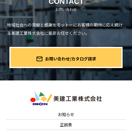
CONTACT
地域社会への貢献と感謝をモットーにお客様の期待に応え続け
る
美建工業株式会社に是非お任せください。
mail_outline
お問い合わせ/カタログ請求
お知らせ
正誤表