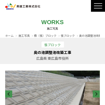
製品ラインナップ
CADダウンロード
施工写真
会社案内
WORKS
採用情報
お問い合わせ / カタログ請求
ホーム
施工写真
積（張）ブロック
張ブロック
奥の池調整池改築工
張ブロック
奥の池調整池改築工事
広島県 東広島市役所