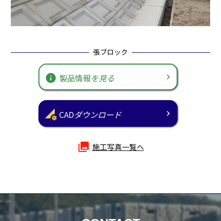
張ブロック
info
製品情報
を見る
perm_data_setting
CAD
ダウンロード
photo_library
施工写真一覧へ