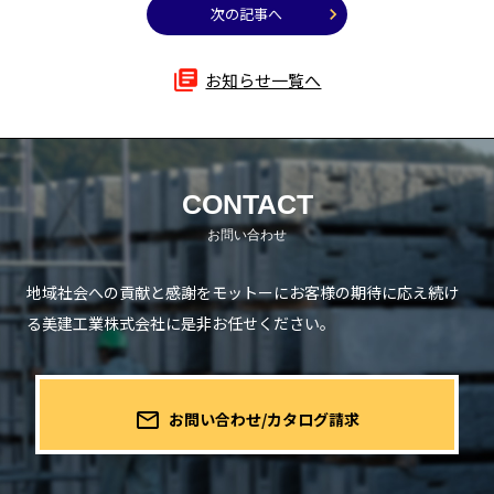
次の記事へ
library_books
お知らせ一覧へ
CONTACT
地域社会への貢献と感謝をモットーにお客様の期待に応え続け
る
美建工業株式会社に是非お任せください。
mail_outline
お問い合わせ/カタログ請求