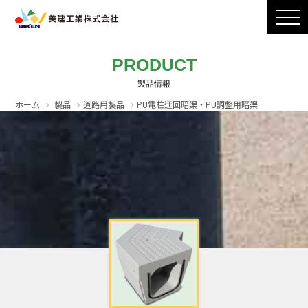
製品ラインナップ
CADダウンロード
施工写真
会社案内
PRODUCT
採用情報
お問い合わせ / カタログ請求
ホーム
製品
道路用製品
PU電柱迂回暗渠・PU調整用暗渠