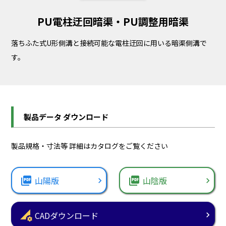
PU電柱迂回暗渠・PU調整用暗渠
落ちふた式U形側溝と接続可能な電柱迂回に用いる暗渠側溝で
す。
製品データ ダウンロード
製品規格・寸法等 詳細はカタログをご覧ください
picture_as_pdf
山陽版
picture_as_pdf
山陰版
perm_data_setting
CADダウンロード