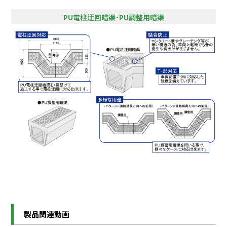
PU電柱迂回暗渠･PU調整用暗渠
製品関連動画