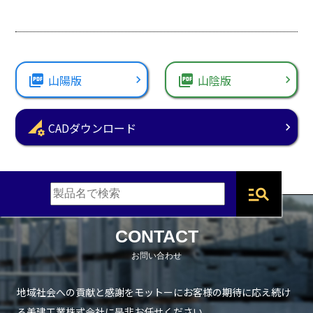
picture_as_pdf
山陽版
picture_as_pdf
山陰版
perm_data_setting
CADダウンロード
manage_search
CONTACT
地域社会への貢献と感謝をモットーにお客様の期待に応え続け
る
美建工業株式会社に是非お任せください。