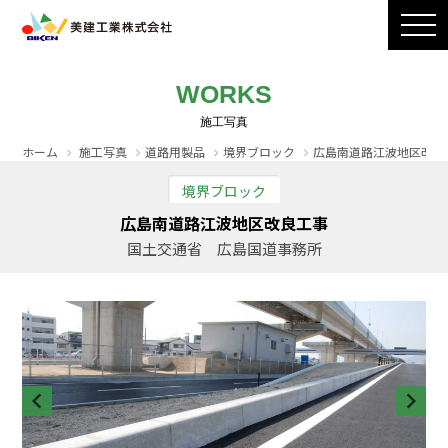
製品ラインナップ
CADダウンロード
施工写真
会社案内
WORKS
採用情報
お問い合わせ / カタログ請求
ホーム
施工写真
道路用製品
境界ブロック
広島南道路江波地区改良
境界ブロック
広島南道路江波地区改良工事
国土交通省 広島国道事務所