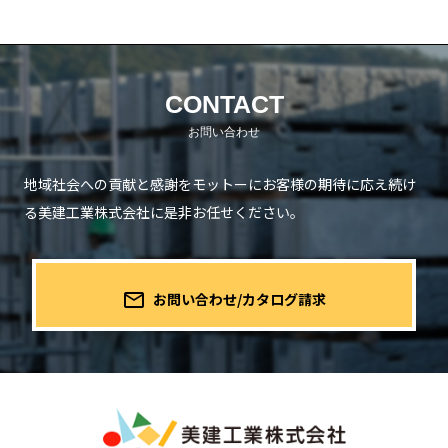
CONTACT
地域社会への貢献と感謝をモットーにお客様の期待に応え続け
る
美建工業株式会社に是非お任せください。
mail_outline
お問い合わせ/カタログ請求