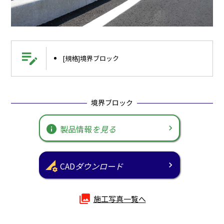
edit_note
[規格]境界ブロック
境界ブロック
info
製品情報
を見る
perm_data_setting
CAD
ダウンロード
photo_library
施工写真一覧へ