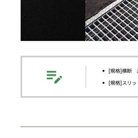
edit_note
[規格]横断
[規格]スリ