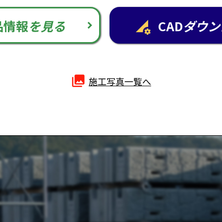
品情報
を見る
CAD
ダウン
perm_data_setting
photo_library
施工写真一覧へ