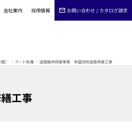
会社案内
採用情報
お問い合わせ / カタログ請求
水路）
アート側溝
道路維持修繕事業 李盛団地道路修繕工事
修繕工事